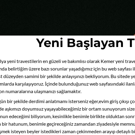
Yeni Başlayan T
lya yeni travestilerin en güzeli ve bakımlısı olarak Kemer yeni t
mda belirtiğim üzere bazı sorunlar yaşadığımız için bu web sayfası
t düzeyden samimi bir şekilde anlayışınızı bekliyorum. Bu sitede ye
larda karşılaşıyoruz. İçinde bulunduğunuz web sayfasındaki ilanları
fon numaralarına ulaşmanızı sağlamaktır.
n bir şekilde derdimi anlatmamı isterseniz eğer,evim giriş çıkışı ço
de aşkımızı doyumsuz yaşayabileceğimiz bir ortam sunuyorum size. So
un edeceğimi biliyorum, kesinlikle benimle birlikte olduktan sonr
n bir hatunum, benimle geçireceğiniz zamandan ziyadesiyle memnun 
mek isteyen beyler istedikleri zaman çekinmeden arayıp detaylı bilg