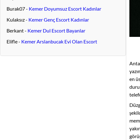
Burak07
-
Kemer Doyumsuz Escort Kadınlar
Kulaksız
-
Kemer Genç Escort Kadınlar
Berkant
-
Kemer Dul Escort Bayanlar
Elifle
-
Kemer Arslanbucak Evi Olan Escort
Anta
yazı
en üs
durum
tele
Düzgü
şekil
memn
yakı
görüş