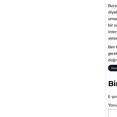
Buray
diye
umarı
bir s
inte
yeter
Ben 
gere
doğru
Kem
Bi
E-po
Yor