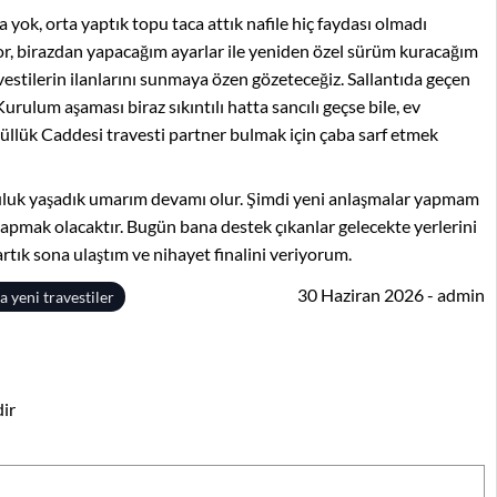
a yok, orta yaptık topu taca attık nafile hiç faydası olmadı
zor, birazdan yapacağım ayarlar ile yeniden özel sürüm kuracağım
ravestilerin ilanlarını sunmaya özen gözeteceğiz. Sallantıda geçen
Kurulum aşaması biraz sıkıntılı hatta sancılı geçse bile, ev
üllük Caddesi travesti partner bulmak için çaba sarf etmek
luluk yaşadık umarım devamı olur. Şimdi yeni anlaşmalar yapmam
apmak olacaktır. Bugün bana destek çıkanlar gelecekte yerlerini
rtık sona ulaştım ve nihayet finalini veriyorum.
30 Haziran 2026 - admin
a yeni travestiler
dir