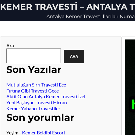
Skip
KEMER TRAVESTI – ANTALYA 
to
content
Antalya Kemer Travesti İlanları Numar
Widget
Ara
ARA
article
Son Yazılar
Mutluluğun Sırrı Travesti Ece
Fırtına Gibi Travesti Gece
Aktif Olan Antalya Kemer Travesti İzel
Yeni Başlayan Travesti Hicran
Kemer Yabancı Travestiler
Son yorumlar
Yeşim
-
Kemer Beldibi Escort