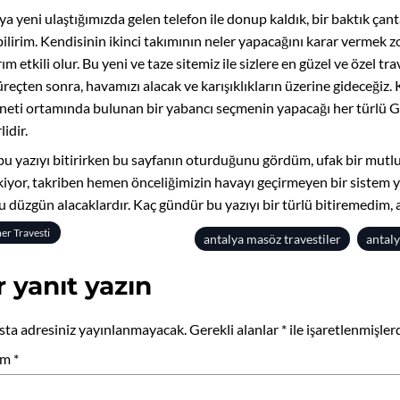
a yeni ulaştığımızda gelen telefon ile donup kaldık, bir baktık çant
bilirim. Kendisinin ikinci takımının neler yapacağını karar vermek 
m etkili olur. Bu yeni ve taze sitemiz ile sizlere en güzel ve özel t
üreçten sonra, havamızı alacak ve karışıklıkların üzerine gideceğiz. 
rneti ortamında bulunan bir yabancı seçmenin yapacağı her türlü G
lidir.
bu yazıyı bitirirken bu sayfanın oturduğunu gördüm, ufak bir mut
kiyor, takriben hemen önceliğimizin havayı geçirmeyen bir sistem y
 düzgün alacaklardır. Kaç gündür bu yazıyı bir türlü bitiremedim, a
er Travesti
antalya masöz travestiler
antaly
r yanıt yazın
sta adresiniz yayınlanmayacak.
Gerekli alanlar
*
ile işaretlenmişler
um
*